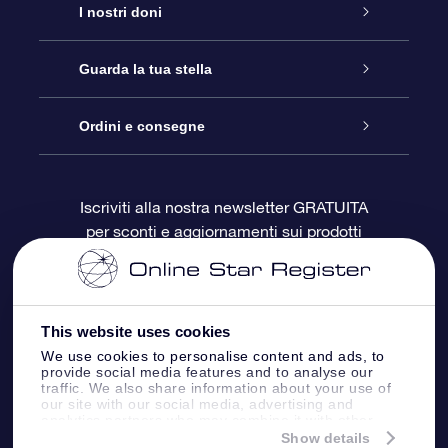
Assistenza
I nostri doni
Contattaci
Online Star Gift
Guarda la tua stella
Blog
Pacchetto regalo OSR
Registro stellare
Ordini e consegne
Domande frequenti
Super Star Gift
App OSR Star Finder
Login Cliente
Iscriviti alla nostra newsletter GRATUITA
per sconti e aggiornamenti sui prodotti
OSR Recensioni
Gift Card OSR
Star Page personalizzata
Informazioni di Pagamento
Doni aziendali
One Million Stars
Informazioni di Spedizione
This website uses cookies
OSR Starsaver
Politica di reso
We use cookies to personalise content and ads, to
provide social media features and to analyse our
traffic. We also share information about your use of
our site with our social media, advertising and
App VR ‘Fly me to the stars’
Costellazioni
analytics partners who may combine it with other
information that you’ve provided to them or that
Show details