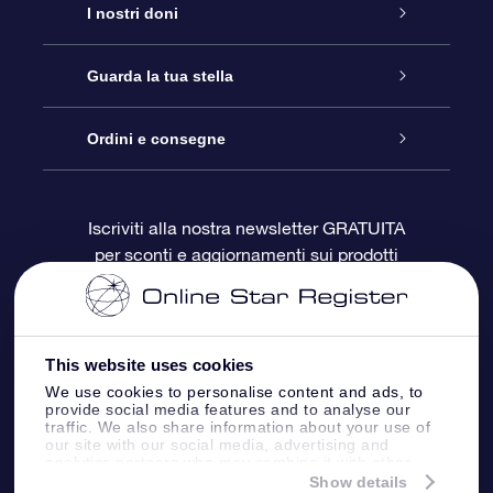
Assistenza
I nostri doni
Contattaci
Online Star Gift
Guarda la tua stella
Blog
Pacchetto regalo OSR
Registro stellare
Ordini e consegne
Domande frequenti
Super Star Gift
App OSR Star Finder
Login Cliente
Iscriviti alla nostra newsletter GRATUITA
per sconti e aggiornamenti sui prodotti
OSR Recensioni
Gift Card OSR
Star Page personalizzata
Informazioni di Pagamento
Doni aziendali
One Million Stars
Informazioni di Spedizione
This website uses cookies
OSR Starsaver
Politica di reso
We use cookies to personalise content and ads, to
provide social media features and to analyse our
traffic. We also share information about your use of
our site with our social media, advertising and
App VR ‘Fly me to the stars’
Costellazioni
analytics partners who may combine it with other
information that you’ve provided to them or that
Show details