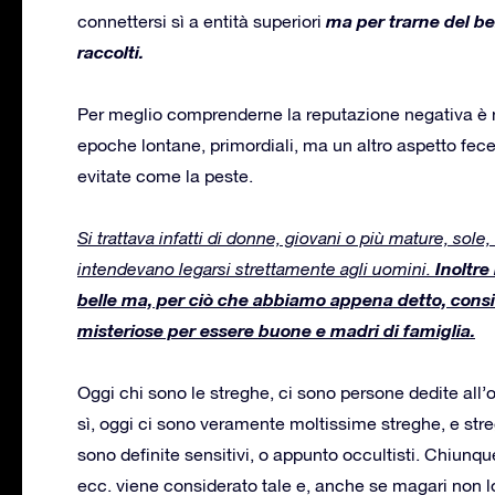
ma per trarne del ben
connettersi sì a entità superiori
raccolti.
Per meglio comprenderne la reputazione negativa è ne
epoche lontane, primordiali, ma un altro aspetto fece
evitate come la peste.
Si trattava infatti di donne, giovani o più mature, so
Inoltre 
intendevano legarsi strettamente agli uomini.
belle ma, per ciò che abbiamo appena detto, consi
misteriose per essere buone e madri di famiglia.
Oggi chi sono le streghe, ci sono persone dedite all
sì, oggi ci sono veramente moltissime streghe, e stre
sono definite sensitivi, o appunto occultisti. Chiunque 
ecc. viene considerato tale e, anche se magari non l