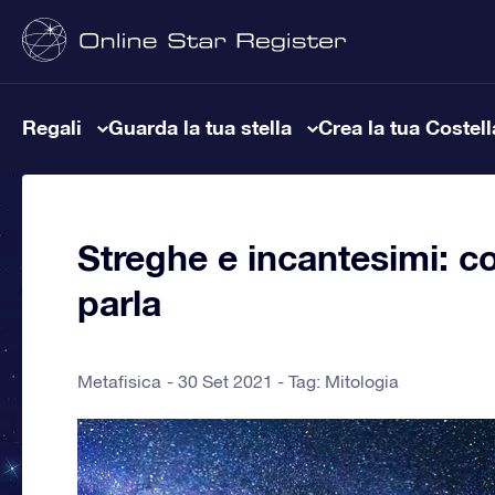
Regali
Guarda la tua stella
Crea la tua Costel
Streghe e incantesimi: c
parla
Metafisica
30 Set 2021 - Tag:
Mitologia