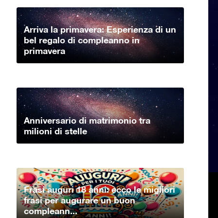
Arriva la primavera: Esperienza di un
bel regalo di compleanno in
primavera
Anniversario di matrimonio tra
milioni di stelle
Frasi auguri 18 anni: ecco le migliori
frasi per augurare un buon
compleann...