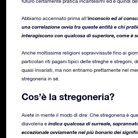
futuro certamente pratica incantesimi ed è quindi def
inconscio ed al conscio
Abbiamo accennato prima all’
una correlazione ovvia tra queste entità e chi pra
interagiscono con qualcosa di superiore, come è sem
Anche moltissime religioni sopravvissute fino ai giorn
particolari riti pagani tipici delle streghe e stregoni,
quasi invariati, ma non entriamo prettamente nel mer
stregoneria in sé.
Cos’è la stregoneria?
Avete in mente il modo di dire: Che stregoneria è ques
indica qualcosa di surreale, soprannatu
diavoleria e
eccezionale ovviamente nel più bonario dei signifi