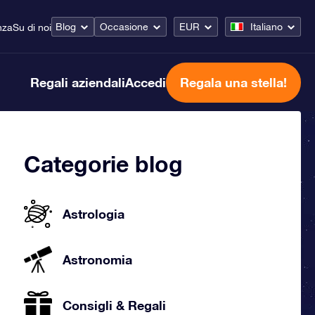
Blog
Occasione
EUR
Italiano
nza
Su di noi
Regali aziendali
Accedi
Regala una stella!
Categorie blog
Astrologia
Astronomia
Consigli & Regali