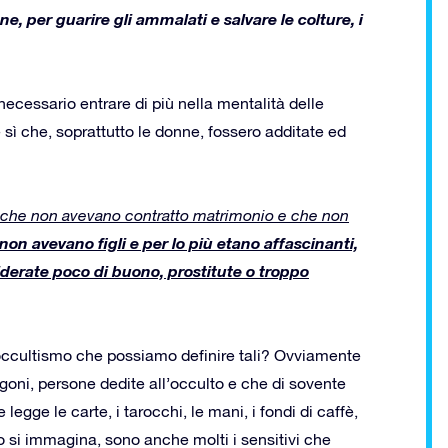
e, per guarire gli ammalati e salvare le colture, i
cessario entrare di più nella mentalità delle
 sì che, soprattutto le donne, fossero additate ed
le, che non avevano contratto matrimonio e che non
non avevano figli e per lo più etano affascinanti,
derate poco di buono, prostitute o troppo
’occultismo che possiamo definire tali? Ovviamente
goni, persone dedite all’occulto e che di sovente
legge le carte, i tarocchi, le mani, i fondi di caffè,
o si immagina, sono anche molti i sensitivi che