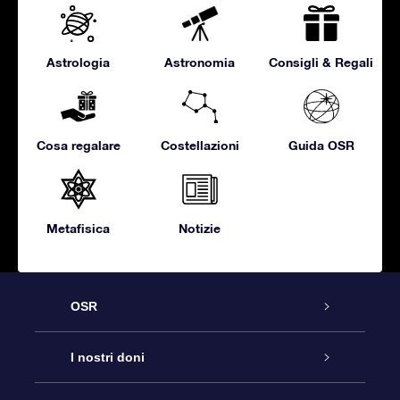
Astrologia
Astronomia
Consigli & Regali
Cosa regalare
Costellazioni
Guida OSR
Metafisica
Notizie
OSR
Assistenza
I nostri doni