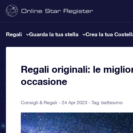
Regali
Guarda la tua stella
Crea la tua Costel
Regali originali: le migli
occasione
Consigli & Regali
24 Apr 2023 - Tag:
battesimo