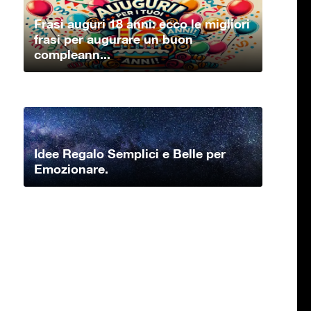
Frasi auguri 18 anni: ecco le migliori
frasi per augurare un buon
compleann...
Idee Regalo Semplici e Belle per
Emozionare.