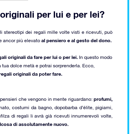
originali per lui e per lei?
tereotipi dei regali mille volte visti e ricevuti, può
al pensiero e al gesto del dono.
re ancor più elevato
ali originali da fare per lui o per lei.
In questo modo
la tua dolce metà e potrai sorprenderla. Ecco,
 regali originali da poter fare.
profumi,
imi pensieri che vengono in mente riguardano:
ato, costumi da bagno, dopobarba d’élite, pigiami,
lza di regali li avrà già ricevuti innumerevoli volte,
lcosa di assolutamente nuovo.