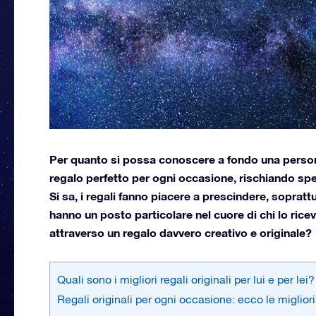
Per quanto si possa conoscere a fondo una persona, 
regalo perfetto per ogni occasione, rischiando spes
Si sa, i regali fanno piacere a prescindere, soprat
hanno un posto particolare nel cuore di chi lo ri
attraverso un regalo davvero creativo e originale?
Quali sono i migliori regali originali per lui e per lei?
Regali originali per ogni occasione: ecco le migliori