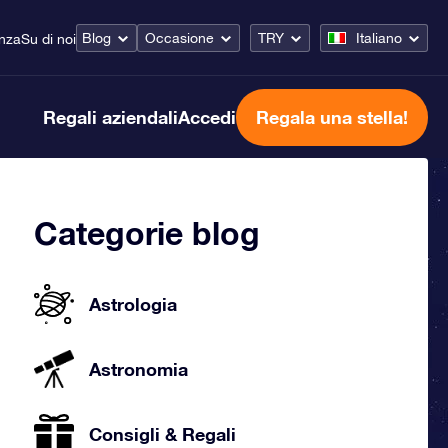
Blog
Occasione
TRY
Italiano
enza
Su di noi
Regali aziendali
Accedi
Regala una stella!
Categorie blog
Astrologia
Astronomia
Consigli & Regali