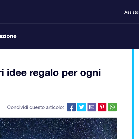
Assist
lazione
ori idee regalo per ogni
Condividi questo articolo: