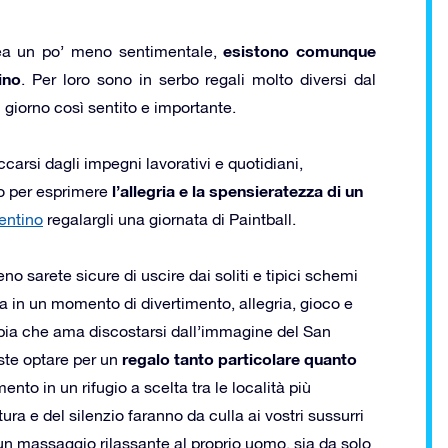
esistono comunque
dea un po’ meno sentimentale,
ino
. Per loro sono in serbo regali molto diversi dal
 giorno così sentito e importante.
carsi dagli impegni lavorativi e quotidiani,
l’allegria e la spensieratezza di un
o per esprimere
entino
regalargli una giornata di Paintball.
o sarete sicure di uscire dai soliti e tipici schemi
la in un momento di divertimento, allegria, gioco e
ppia che ama discostarsi dall’immagine del San
regalo tanto particolare quanto
este optare per un
ento in un rifugio a scelta tra le località più
ra e del silenzio faranno da culla ai vostri sussurri
 un massaggio rilassante al proprio uomo, sia da solo