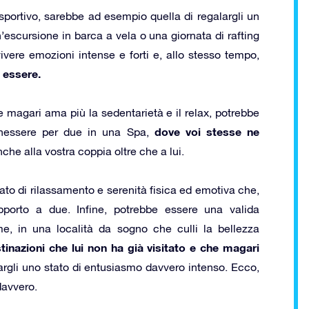
 sportivo, sarebbe ad esempio quella di regalargli un
scursione in barca a vela o una giornata di rafting
 vivere emozioni intense e forti e, allo stesso tempo,
 essere.
 e magari ama più la sedentarietà e il relax, potrebbe
dove voi stesse ne
enessere per due in una Spa,
he alla vostra coppia oltre che a lui.
tato di rilassamento e serenità fisica ed emotiva che,
apporto a due. Infine, potrebbe essere una valida
e, in una località da sogno che culli la bellezza
tinazioni che lui non ha già visitato e che magari
argli uno stato di entusiasmo davvero intenso. Ecco,
davvero.