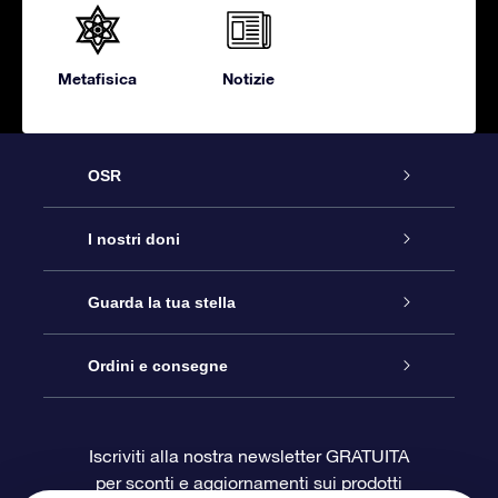
Metafisica
Notizie
OSR
Assistenza
I nostri doni
Contattaci
Online Star Gift
Guarda la tua stella
Blog
Pacchetto regalo OSR
Registro stellare
Ordini e consegne
Domande frequenti
Super Star Gift
App OSR Star Finder
Login Cliente
Iscriviti alla nostra newsletter GRATUITA
per sconti e aggiornamenti sui prodotti
OSR Recensioni
Gift Card OSR
Star Page personalizzata
Informazioni di Pagamento