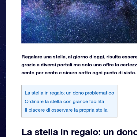
Regalare una stella, al giorno d'oggi, risulta esse
grazie a diversi portali ma solo uno offre la certezza
cento per cento e sicuro sotto ogni punto di vista.
La stella in regalo: un dono problematico
Ordinare la stella con grande facilità
Il piacere di osservare la propria stella
La stella in regalo: un do