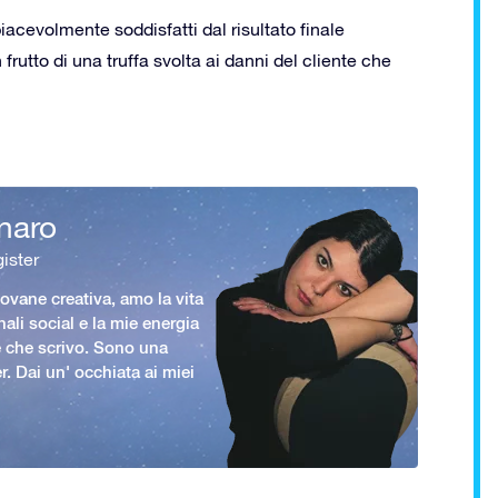
acevolmente soddisfatti dal risultato finale
 frutto di una truffa svolta ai danni del cliente che
naro
ister
vane creativa, amo la vita
nali social e la mie energia
le che scrivo. Sono una
er. Dai un' occhiata ai miei