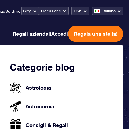
Blog
Occasione
DKK
Italiano
nza
Su di noi
Regali aziendali
Accedi
Regala una stella!
Categorie blog
Astrologia
Astronomia
Consigli & Regali