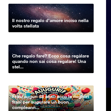
Il nostro regalo d’amore inciso nella
volta stellata
Che regalo fare? Ecco cosa regalare
quando non sai cosa regalare! Una
stel...
Frasi auguri 18 anni: ecco le migliori
frasi per augurare un buon
compleann...