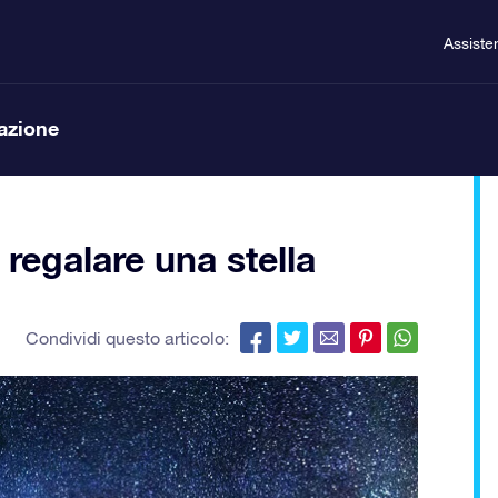
Assiste
lazione
r regalare una stella
Condividi questo articolo: