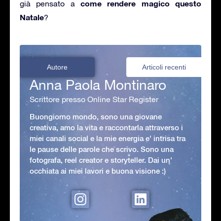
come rendere magico questo
già pensato a
Natale
?
Autore
Articoli recenti
Anna Paola Montinaro
Scrittore presso Online Star Register
Buongiorno mondo, sono una giovane
creativa, amo la vita e raccontarla attraverso i
miei canali social e la mie energia e' intrisa tra
le pause delle parole che scrivo. Sono una
fotografa, reel creator e storyteller. Dai un'
occhiata ai miei lavori e buona visione :)