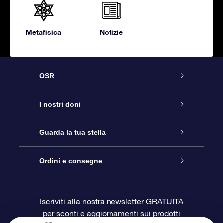
Metafisica
Notizie
OSR
Assistenza
I nostri doni
Contattaci
Online Star Gift
Guarda la tua stella
Blog
Pacchetto regalo OSR
Registro stellare
Ordini e consegne
Domande frequenti
Super Star Gift
App OSR Star Finder
Login Cliente
Iscriviti alla nostra newsletter GRATUITA
per sconti e aggiornamenti sui prodotti
OSR Recensioni
Gift Card OSR
Star Page personalizzata
Informazioni di Pagamento