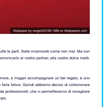
Wallpaper by sergei220189-1989
on Wallpapers.com
 tutte le parti. Siete innamorati come non mai. Ma non
municarlo al vostro partner, alla vostra dolce metà.
 amore, e magari accompagnare un bel regalo, è uno
e farla felice. Quindi abbiamo deciso di collezionare
 da professionisti, che vi permetteranno di risvegliare
mpo.