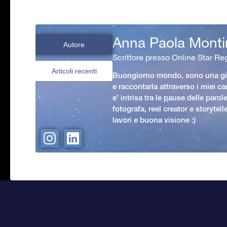
Anna Paola Monti
Autore
Scrittore presso Online Star Reg
Articoli recenti
Buongiorno mondo, sono una gio
e raccontarla attraverso i miei ca
e' intrisa tra le pause delle paro
fotografa, reel creator e storytell
lavori e buona visione :)