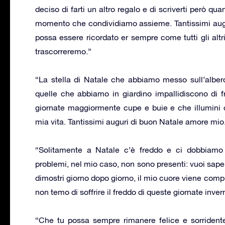
deciso di farti un altro regalo e di scriverti però q
momento che condividiamo assieme. Tantissimi aug
possa essere ricordato er sempre come tutti gli altr
trascorreremo.”
“La stella di Natale che abbiamo messo sull’albero
quelle che abbiamo in giardino impallidiscono di fr
giornate maggiormente cupe e buie e che illumini
mia vita. Tantissimi auguri di buon Natale amore mio
“Solitamente a Natale c’è freddo e ci dobbiamo c
problemi, nel mio caso, non sono presenti: vuoi sape
dimostri giorno dopo giorno, il mio cuore viene com
non temo di soffrire il freddo di queste giornate invern
“Che tu possa sempre rimanere felice e sorridente