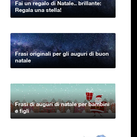
Fai un regalo di Natale.. brillante:
Regala una stella!
Frasi originali per gli auguri di buon
natale
Frasi di auguri di natale per bambini
e figli