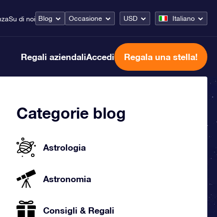
Blog
Occasione
USD
Italiano
nza
Su di noi
Regali aziendali
Accedi
Regala una stella!
Categorie blog
Astrologia
Astronomia
Consigli & Regali