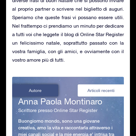
diverse frasi di buon Natale che si possono inviare
al proprio partner o scrivere nel biglietto di auguri.
Speriamo che queste frasi vi possano essere utili.
Nel frattempo ci prendiamo un minuto per dedicare
a tutti voi che leggete il blog di Online Star Register
un felicissimo natale, soprattutto passato con la
vostra famiglia, con gli amici, e ovviamente con il
vostro amore più di tutti.
Autore
Articoli recenti
Anna Paola Montinaro
Scrittore presso Online Star Register
Buongiorno mondo, sono una giovane
creativa, amo la vita e raccontarla attraverso i
miei canali social e la mie energia e' intrisa tra