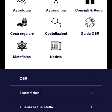
Astrologia
Astronomia
Consigli & Regali
Cosa regalare
Costellazioni
Guida OSR
Metafisica
Notizie
OSR
Assistenza
I nostri doni
Contattaci
Online Star Gift
Guarda la tua stella