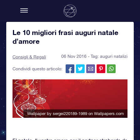
Le 10 migliori frasi auguri natale
d’amore
06 Nov 2016 - Tag:
auguri natalizi
Consigli & Regali
Condividi questo articolo:
Wallpaper by sergei220189-1989
on Wallpapers.com