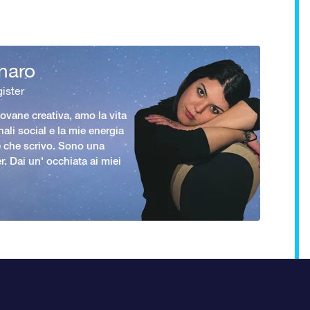
naro
ister
vane creativa, amo la vita
nali social e la mie energia
le che scrivo. Sono una
er. Dai un' occhiata ai miei