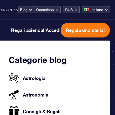
Blog
Occasione
RUB
Italiano
nza
Su di noi
Regali aziendali
Accedi
Regala una stella!
Categorie blog
Astrologia
Astronomia
Consigli & Regali