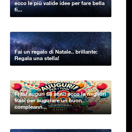
ecco le più valide idee per fare bella
fi...
Fai un regalo di Natale.. brillante:
Regala una stella!
Frasi auguri 18 anni: ecco le migliori
frasi per augurare un buon
compleann...