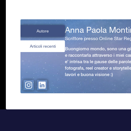
Anna Paola Monti
Autore
Scrittore presso Online Star Reg
Articoli recenti
Buongiorno mondo, sono una gio
e raccontarla attraverso i miei ca
e' intrisa tra le pause delle paro
fotografa, reel creator e storytell
lavori e buona visione :)