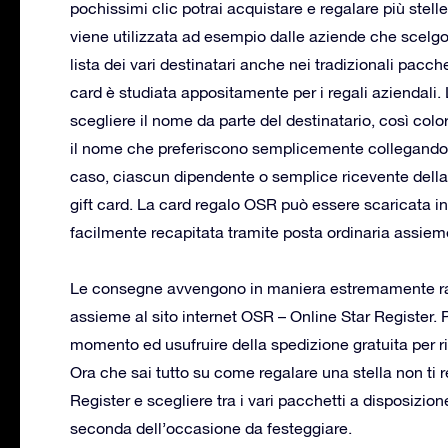
pochissimi clic potrai acquistare e regalare più ste
viene utilizzata ad esempio dalle aziende che scelgon
lista dei vari destinatari anche nei tradizionali pacch
card è studiata appositamente per i regali aziendali. L
scegliere il nome da parte del destinatario, così colo
il nome che preferiscono semplicemente collegandosi 
caso, ciascun dipendente o semplice ricevente della
gift card. La card regalo OSR può essere scaricata 
facilmente recapitata tramite posta ordinaria assieme
Le consegne avvengono in maniera estremamente rapi
assieme al sito internet OSR – Online Star Register. P
momento ed usufruire della spedizione gratuita per 
Ora che sai tutto su come regalare una stella non ti re
Register e scegliere tra i vari pacchetti a disposizion
seconda dell’occasione da festeggiare.