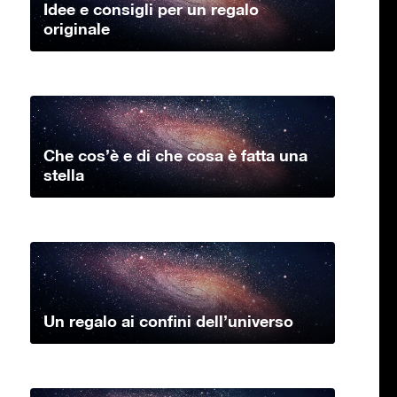
Idee e consigli per un regalo
originale
Che cos’è e di che cosa è fatta una
stella
Un regalo ai confini dell’universo