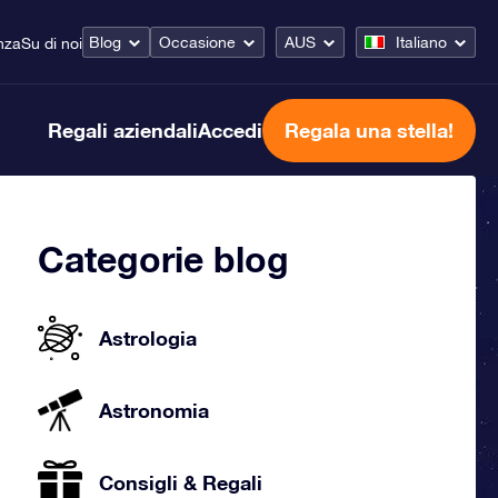
Blog
Occasione
AUS
Italiano
nza
Su di noi
Regali aziendali
Accedi
Regala una stella!
Categorie blog
Astrologia
Astronomia
Consigli & Regali