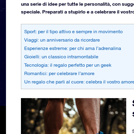
una serie di idee per tutte le personalità, con su
speciale. Preparati a stupirlo e a celebrare il vos
Sport: per il tipo attivo e sempre in movimento
Viaggi: un anniversario da ricordare
Esperienze estreme: per chi ama l’adrenalina
Gioielli: un classico intramontabile
Tecnologia: il regalo perfetto per un geek
Romantici: per celebrare l’amore
Un regalo che parli al cuore: celebra il vostro amor