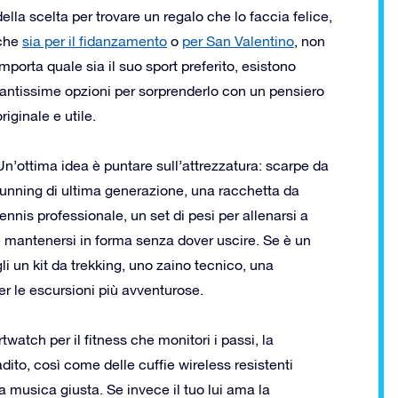
della scelta per trovare un regalo che lo faccia felice,
che
sia per il fidanzamento
o
per San Valentino
, non
importa quale sia il suo sport preferito, esistono
tantissime opzioni per sorprenderlo con un pensiero
originale e utile.
Un’ottima idea è puntare sull’attrezzatura: scarpe da
running di ultima generazione, una racchetta da
tennis professionale, un set di pesi per allenarsi a
e mantenersi in forma senza dover uscire. Se è un
gli un kit da trekking, uno zaino tecnico, una
er le escursioni più avventurose.
watch per il fitness che monitori i passi, la
ito, così come delle cuffie wireless resistenti
 musica giusta. Se invece il tuo lui ama la