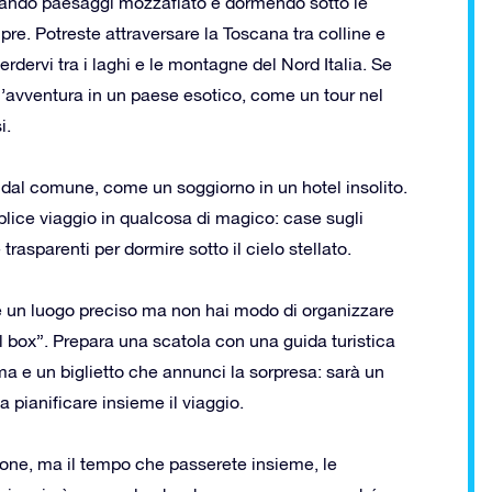
rando paesaggi mozzafiato e dormendo sotto le
re. Potreste attraversare la Toscana tra colline e
rdervi tra i laghi e le montagne del Nord Italia. Se
n’avventura in un paese esotico, come un tour nel
i.
i dal comune, come un soggiorno in un hotel insolito.
lice viaggio in qualcosa di magico: case sugli
trasparenti per dormire sotto il cielo stellato.
re un luogo preciso ma non hai modo di organizzare
el box”. Prepara una scatola con una guida turistica
a e un biglietto che annunci la sorpresa: sarà un
 pianificare insieme il viaggio.
azione, ma il tempo che passerete insieme, le