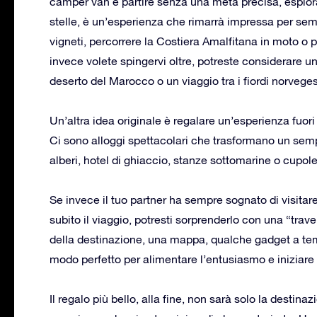
camper van e partire senza una meta precisa, esplo
stelle, è un’esperienza che rimarrà impressa per semp
vigneti, percorrere la Costiera Amalfitana in moto o pe
invece volete spingervi oltre, potreste considerare u
deserto del Marocco o un viaggio tra i fiordi norveges
Un’altra idea originale è regalare un’esperienza fuor
Ci sono alloggi spettacolari che trasformano un semp
alberi, hotel di ghiaccio, stanze sottomarine o cupole 
Se invece il tuo partner ha sempre sognato di visita
subito il viaggio, potresti sorprenderlo con una “trav
della destinazione, una mappa, qualche gadget a tem
modo perfetto per alimentare l’entusiasmo e iniziare a
Il regalo più bello, alla fine, non sarà solo la destin