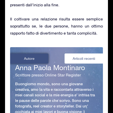
presenti dall’inizio alla fine.
Il coltivare una relazione risulta essere semplice
soprattutto se, le due persone, hanno un ottimo
rapporto fatto di divertimento e tanta complicità.
Autore
Articoli recenti
Anna Paola Montinaro
Scrittore presso Online Star Register
Buongiorno mondo, sono una giovane
creativa, amo la vita e raccontarla attraverso i
miei canali social e la mie energia e' intrisa tra
le pause delle parole che scrivo. Sono una
fotografa, reel creator e storyteller. Dai un'
occhiata ai miei lavori e buona visione :)