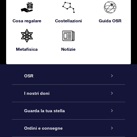
Cosa regalare
Costellazioni
Guida OSR
Metafisica
Notizie
OSR
Assistenza
I nostri doni
Contattaci
Online Star Gift
Guarda la tua stella
Blog
Pacchetto regalo OSR
Registro stellare
Ordini e consegne