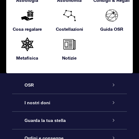
Astrologia
Astronomia
Consigli & Regali
Cosa regalare
Costellazioni
Guida OSR
Metafisica
Notizie
OSR
Assistenza
I nostri doni
Contattaci
Online Star Gift
Guarda la tua stella
Blog
Pacchetto regalo OSR
Registro stellare
Ordini e consegne