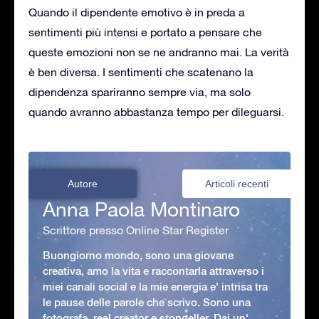
Quando il dipendente emotivo è in preda a
sentimenti più intensi e portato a pensare che
queste emozioni non se ne andranno mai. La verità
è ben diversa. I sentimenti che scatenano la
dipendenza spariranno sempre via, ma solo
quando avranno abbastanza tempo per dileguarsi.
Autore
Articoli recenti
Anna Paola Montinaro
Scrittore presso Online Star Register
Buongiorno mondo, sono una giovane
creativa, amo la vita e raccontarla attraverso i
miei canali social e la mie energia e' intrisa tra
le pause delle parole che scrivo. Sono una
fotografa, reel creator e storyteller. Dai un'