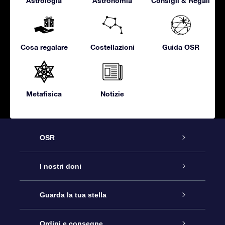
Astrologia
Astronomia
Consigli & Regali
Cosa regalare
Costellazioni
Guida OSR
Metafisica
Notizie
OSR
Assistenza
I nostri doni
Contattaci
Online Star Gift
Guarda la tua stella
Blog
Pacchetto regalo OSR
Registro stellare
Ordini e consegne