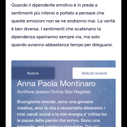
Quando il dipendente emotivo è in preda a
sentimenti più intensi e portato a pensare che
queste emozioni non se ne andranno mai. La verità
è ben diversa. I sentimenti che scatenano la
dipendenza spariranno sempre via, ma solo
quando avranno abbastanza tempo per dileguarsi.
Autore
Articoli recenti
Anna Paola Montinaro
Scrittore presso Online Star Register
Buongiorno mondo, sono una giovane
creativa, amo la vita e raccontarla attraverso i
miei canali social e la mie energia e' intrisa tra
le pause delle parole che scrivo. Sono una
fotografa, reel creator e storyteller. Dai un'