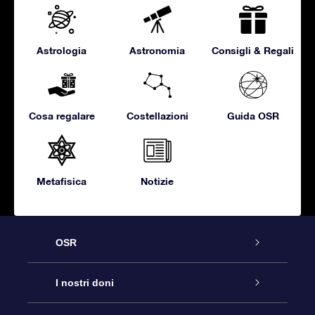
Astrologia
Astronomia
Consigli & Regali
Cosa regalare
Costellazioni
Guida OSR
Metafisica
Notizie
OSR
Assistenza
I nostri doni