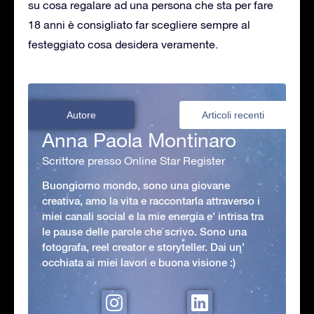
su cosa regalare ad una persona che sta per fare
18 anni è consigliato far scegliere sempre al
festeggiato cosa desidera veramente.
Autore
Articoli recenti
Anna Paola Montinaro
Scrittore presso Online Star Register
Buongiorno mondo, sono una giovane
creativa, amo la vita e raccontarla attraverso i
miei canali social e la mie energia e' intrisa tra
le pause delle parole che scrivo. Sono una
fotografa, reel creator e storyteller. Dai un'
occhiata ai miei lavori e buona visione :)