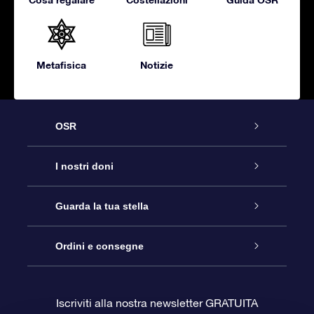
Metafisica
Notizie
OSR
Assistenza
I nostri doni
Contattaci
Online Star Gift
Guarda la tua stella
Blog
Pacchetto regalo OSR
Registro stellare
Ordini e consegne
Domande frequenti
Super Star Gift
App OSR Star Finder
Login Cliente
Iscriviti alla nostra newsletter GRATUITA