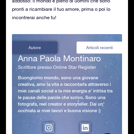
addosso: il mondo è pieno di uomini che sono
pronti a ricambiare il tuo amore, prima o poi lo
incontrerai anche tu!
Autore
Articoli recenti
Anna Paola Montinaro
Scrittore presso Online Star Register
Buongiorno mondo, sono una giovane
creativa, amo la vita e raccontarla attraverso i
miei canali social e la mie energia e' intrisa tra
le pause delle parole che scrivo. Sono una
fotografa, reel creator e storyteller. Dai un'
occhiata ai miei lavori e buona visione :)