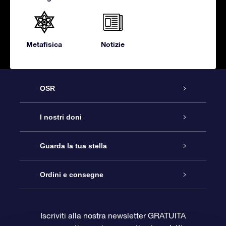
Metafisica
Notizie
OSR
Assistenza
I nostri doni
Contattaci
Online Star Gift
Guarda la tua stella
Blog
Pacchetto regalo OSR
Registro stellare
Ordini e consegne
Domande frequenti
Super Star Gift
App OSR Star Finder
Login Cliente
Iscriviti alla nostra newsletter GRATUITA