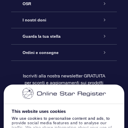
OSR
Assistenza
I nostri doni
Contattaci
Online Star Gift
Guarda la tua stella
Blog
Pacchetto regalo OSR
Registro stellare
Ordini e consegne
Domande frequenti
Super Star Gift
App OSR Star Finder
Login Cliente
Iscriviti alla nostra newsletter GRATUITA
per sconti e aggiornamenti sui prodotti
OSR Recensioni
Gift Card OSR
Star Page personalizzata
Informazioni di Pagamento
Doni aziendali
One Million Stars
Informazioni di Spedizione
This website uses cookies
OSR Starsaver
Politica di reso
We use cookies to personalise content and ads, to
provide social media features and to analyse our
traffic. We also share information about your use of