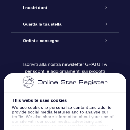
Assistenza
I nostri doni
Contattaci
Online Star Gift
Guarda la tua stella
Blog
Pacchetto regalo OSR
Registro stellare
Ordini e consegne
Domande frequenti
Super Star Gift
App OSR Star Finder
Login Cliente
Iscriviti alla nostra newsletter GRATUITA
per sconti e aggiornamenti sui prodotti
OSR Recensioni
Gift Card OSR
Star Page personalizzata
Informazioni di Pagamento
Doni aziendali
One Million Stars
Informazioni di Spedizione
This website uses cookies
OSR Starsaver
Politica di reso
We use cookies to personalise content and ads, to
provide social media features and to analyse our
traffic. We also share information about your use of
our site with our social media, advertising and
App VR ‘Fly me to the stars’
Costellazioni
analytics partners who may combine it with other