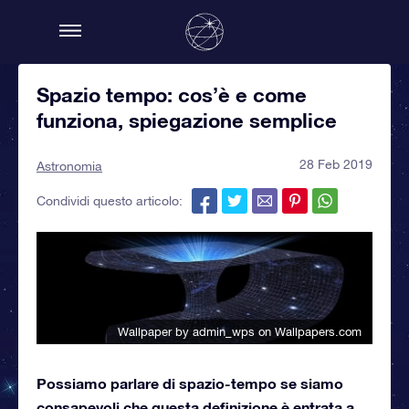
Spazio tempo: cos’è e come
funziona, spiegazione semplice
28 Feb 2019
Astronomia
Condividi questo articolo:
Wallpaper by admin_wps
on Wallpapers.com
Possiamo parlare di spazio-tempo se siamo
consapevoli che questa definizione è entrata a