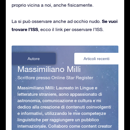
proprio vicina a noi, anche fisicamente.
Se vuoi
La si può osservare anche ad occhio nudo.
trovare l’ISS
, ecco il link per osservare l’ISS.
Autore
Articoli recenti
Massimiliano Milli
Scrittore presso Online Star Register
Massimiliano Milli: Laureato in Lingue e
letterature straniere, aono appassionato di
astronomia, comunicazione e cultura e mi
dedico alla creazione di contenuti coinvolgenti
e informativi, utilizzando le mie competenze
linguistiche per raggiungere un pubblico
internazionale. Collaboro come content creator