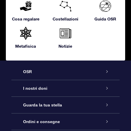
Cosa regalare
Costellazioni
Guida OSR
Metafisica
Notizie
OSR
Assistenza
I nostri doni
Contattaci
Online Star Gift
Guarda la tua stella
Blog
Pacchetto regalo OSR
Registro stellare
Ordini e consegne