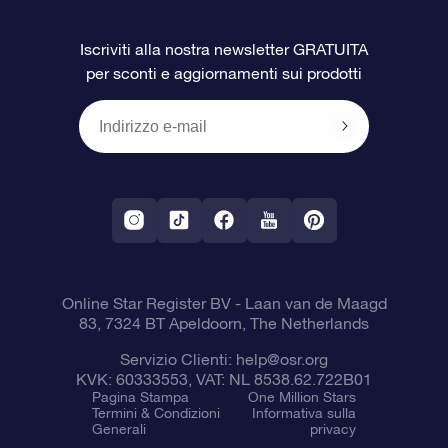
Domande frequenti
Super Star Gift
App OSR Star Finder
Login Cliente
Iscriviti alla nostra newsletter GRATUITA
per sconti e aggiornamenti sui prodotti
OSR Recensioni
Gift Card OSR
Star Page personalizzata
Informazioni di Pagamento
Doni aziendali
One Million Stars
Informazioni di Spedizione
OSR Starsaver
Politica di reso
App VR ‘Fly me to the stars’
Costellazioni
Online Star Register BV
- Laan van de Maagd
83, 7324 BT Apeldoorn, The Netherlands
Servizio Clienti:
help@osr.org
KVK: 60333553, VAT: NL 8538.62.722B01
Pagina Stampa
One Million Stars
Termini & Condizioni
Informativa sulla
Generali
privacy