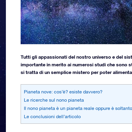
Tutti gli appassionati del nostro universo e del 
importante in merito ai numerosi studi che sono sta
si tratta di un semplice mistero per poter alimenta
Pianeta nove: cos’è? esiste davvero?
Le ricerche sul nono pianeta
Il nono pianeta è un pianeta reale oppure è soltan
Le conclusioni dell’articolo