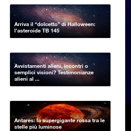
Arriva il “dolcetto” di Halloween:
l’asteroide TB 145
Avvistamenti alieni, incontri o
semplici visioni? Testimonianze
alieni al ...
Antares: la supergigante rossa tra le
stelle più luminose