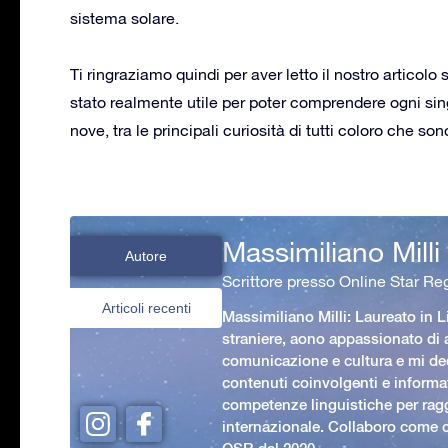
sistema solare.
Ti ringraziamo quindi per aver letto il nostro articolo
stato realmente utile per poter comprendere ogni sin
nove, tra le principali curiosità di tutti coloro che s
Massimiliano Milli
Autore
Scrittore presso Online Star Reg
Articoli recenti
Massimiliano Milli: Laureato in L
straniere, aono appassionato di
comunicazione e cultura e mi ded
contenuti coinvolgenti e informat
competenze linguistiche per rag
internazionale. Collaboro come c