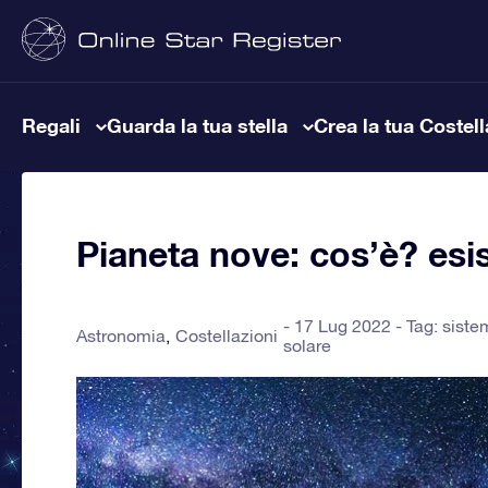
Regali
Guarda la tua stella
Crea la tua Costel
Pianeta nove: cos’è? esi
17 Lug 2022 - Tag:
siste
Astronomia
Costellazioni
solare