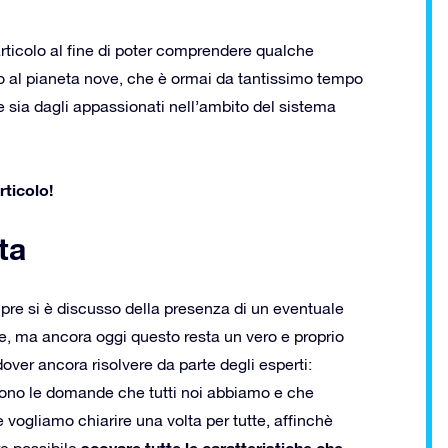
rticolo al fine di poter comprendere qualche
ito al pianeta nove, che è ormai da tantissimo tempo
re sia dagli appassionati nell’ambito del sistema
rticolo!
ta
re si è discusso della presenza di un eventuale
e, ma ancora oggi questo resta un vero e proprio
over ancora risolvere da parte degli esperti:
no le domande che tutti noi abbiamo e che
vogliamo chiarire una volta per tutte, affinchè
scovare tutte le caratteristiche che
e possibile