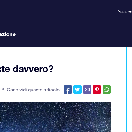
Assiste
lazione
ste davvero?
ma
Condividi questo articolo: