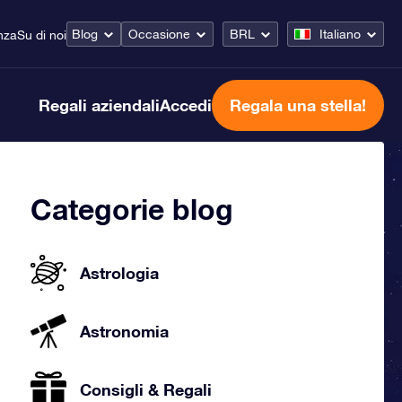
Blog
Occasione
BRL
Italiano
nza
Su di noi
Regali aziendali
Accedi
Regala una stella!
Categorie blog
Astrologia
Astronomia
Consigli & Regali