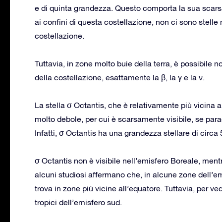
e di quinta grandezza. Questo comporta la sua scarsa 
ai confini di questa costellazione, non ci sono stell
costellazione.
Tuttavia, in zone molto buie della terra, è possibile n
della costellazione, esattamente la β, la γ e la ν.
La stella σ Octantis, che è relativamente più vicina a
molto debole, per cui è scarsamente visibile, se para
Infatti, σ Octantis ha una grandezza stellare di circa 
σ Octantis non è visibile nell’emisfero Boreale, mentr
alcuni studiosi affermano che, in alcune zone dell’emi
trova in zone più vicine all’equatore. Tuttavia, per ve
tropici dell’emisfero sud.