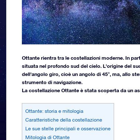
Ottante rientra tra le costellazioni moderne. In par
situata nel profondo sud del cielo. L'origine del su
dell'angolo giro, cioè un angolo di 45°, ma, allo s
strumento di navigazione.
La costellazione Ottante è stata scoperta da un a
Ottante: storia e mitologia
Caratteristiche della costellazione
Le sue stelle principali e osservazione
Mitologia di Ottante