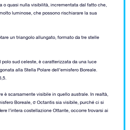
o quasi nulla visibilità, incrementata dal fatto che,
e molto luminose, che possono rischiarare la sua
otare un triangolo allungato, formato da tre stelle
l polo sud celeste, è caratterizzata da una luce
gonata alla Stella Polare dell’emisfero Boreale.
5,5.
e è scarsamente visibile in quello australe. In realtà,
sfero Boreale, σ Octantis sia visibile, purché ci si
dere l’intera costellazione Ottante, occorre trovarsi ai