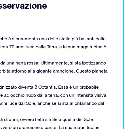
osservazione
he è sicuramente una delle stelle più brillanti della
circa 70 anni luce dalla Terra, e la sua magnitudine è
da una nana rossa. Ultimamente, si sta ipotizzando
orbita attorno alla gigante arancione. Questo pianeta
atinizzato diventa β Octantis. Essa è un probabile
e ad occhio nudo dalla terra, con un’intensità visiva
anni luce dal Sole, anche se si sta allontanando dal
i di anni, ovvero l’età simile a quella del Sole.
, ovvero un arancione gigante. La sua magnitudine