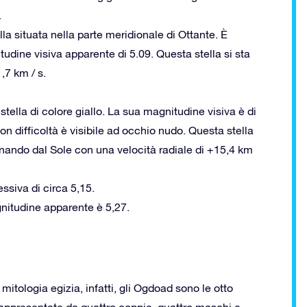
.
ella situata nella parte meridionale di Ottante. È
dine visiva apparente di 5.09. Questa stella si sta
,7 km / s.
 stella di colore giallo. La sua magnitudine visiva è di
 difficoltà è visibile ad occhio nudo. Questa stella
tanando dal Sole con una velocità radiale di +15,4 km
siva di circa 5,15.
gnitudine apparente è 5,27.
 mitologia egizia, infatti, gli Ogdoad sono le otto
rappresentate da quattro coppie, quattro maschi e