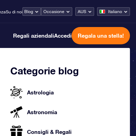
Blog
Occasione
AUS
Italiano
nza
Su di noi
Regali aziendali
Accedi
Regala una stella!
Categorie blog
Astrologia
Astronomia
Consigli & Regali