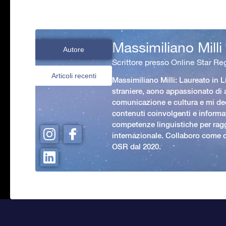
Massimiliano Milli
Autore
Scrittore presso Online Star Reg
Articoli recenti
Massimiliano Milli: Laureato in L
straniere, aono appassionato di
comunicazione e cultura e mi ded
contenuti coinvolgenti e informat
competenze linguistiche per rag
internazionale. Collaboro come c
OSR dal 2020.