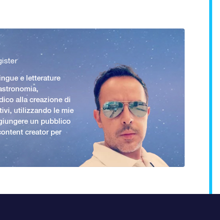
ister
ingue e letterature
 astronomia,
ico alla creazione di
ivi, utilizzando le mie
giungere un pubblico
ontent creator per