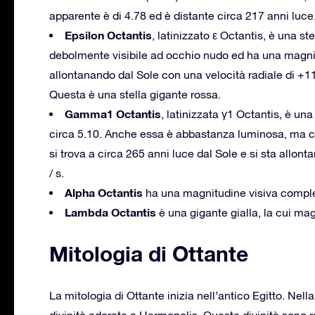
apparente è di 4.78 ed è distante circa 217 anni luce
Epsilon Octantis
, latinizzato ε Octantis, è una st
debolmente visibile ad occhio nudo ed ha una magnitu
allontanando dal Sole con una velocità radiale di +11
Questa è una stella gigante rossa.
Gamma1 Octantis
, latinizzata γ1 Octantis, è una
circa 5.10. Anche essa è abbastanza luminosa, ma con
si trova a circa 265 anni luce dal Sole e si sta allon
/ s.
Alpha Octantis
ha una magnitudine visiva comples
Lambda Octantis
è una gigante gialla, la cui ma
Mitologia di Ottante
La mitologia di Ottante inizia nell’antico Egitto. Nella
divinità adorate a Hermopolis. Queste divinità sono 