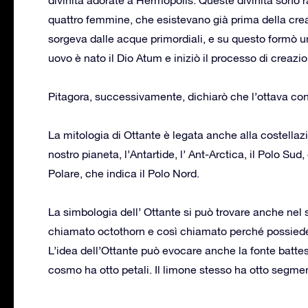
quattro femmine, che esistevano già prima della cre
sorgeva dalle acque primordiali, e su questo formò u
uovo è nato il Dio Atum e iniziò il processo di creaz
Pitagora, successivamente, dichiarò che l’ottava conf
La mitologia di Ottante è legata anche alla costella
nostro pianeta, l’Antartide, l’ Ant-Arctica, il Polo Su
Polare, che indica il Polo Nord.
La simbologia dell’ Ottante si può trovare anche nel
chiamato octothorn e così chiamato perché possiede 
L’idea dell’Ottante può evocare anche la fonte battesi
cosmo ha otto petali. Il limone stesso ha otto segmen