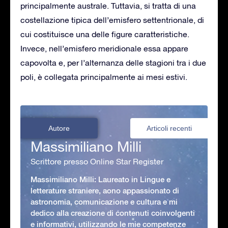
principalmente australe. Tuttavia, si tratta di una
costellazione tipica dell’emisfero settentrionale, di
cui costituisce una delle figure caratteristiche.
Invece, nell’emisfero meridionale essa appare
capovolta e, per l’alternanza delle stagioni tra i due
poli, è collegata principalmente ai mesi estivi.
Autore
Articoli recenti
Massimiliano Milli
Scrittore presso Online Star Register
Massimiliano Milli: Laureato in Lingue e
letterature straniere, aono appassionato di
astronomia, comunicazione e cultura e mi
dedico alla creazione di contenuti coinvolgenti
e informativi, utilizzando le mie competenze