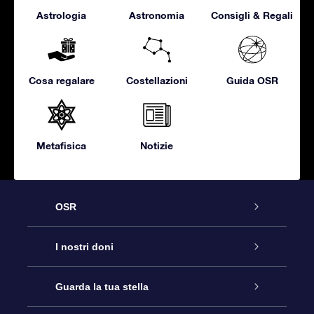
Astrologia
Astronomia
Consigli & Regali
Cosa regalare
Costellazioni
Guida OSR
Metafisica
Notizie
OSR
Assistenza
I nostri doni
Contattaci
Online Star Gift
Guarda la tua stella