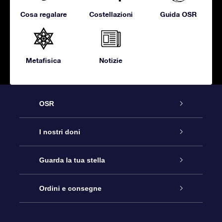
Cosa regalare
Costellazioni
Guida OSR
Metafisica
Notizie
OSR
Assistenza
I nostri doni
Contattaci
Online Star Gift
Guarda la tua stella
Blog
Pacchetto regalo OSR
Registro stellare
Ordini e consegne
Domande frequenti
Super Star Gift
App OSR Star Finder
Login Cliente