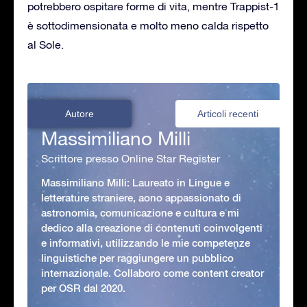
potrebbero ospitare forme di vita, mentre Trappist-1
è sottodimensionata e molto meno calda rispetto
al Sole.
Autore
Articoli recenti
Massimiliano Milli
Scrittore presso Online Star Register
Massimiliano Milli: Laureato in Lingue e
letterature straniere, aono appassionato di
astronomia, comunicazione e cultura e mi
dedico alla creazione di contenuti coinvolgenti
e informativi, utilizzando le mie competenze
linguistiche per raggiungere un pubblico
internazionale. Collaboro come content creator
per OSR dal 2020.