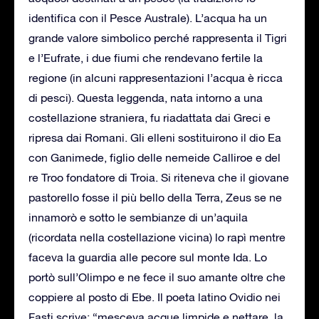
identifica con il Pesce Australe). L’acqua ha un
grande valore simbolico perché rappresenta il Tigri
e l’Eufrate, i due fiumi che rendevano fertile la
regione (in alcuni rappresentazioni l’acqua è ricca
di pesci). Questa leggenda, nata intorno a una
costellazione straniera, fu riadattata dai Greci e
ripresa dai Romani. Gli elleni sostituirono il dio Ea
con Ganimede, figlio delle nemeide Calliroe e del
re Troo fondatore di Troia. Si riteneva che il giovane
pastorello fosse il più bello della Terra, Zeus se ne
innamorò e sotto le sembianze di un’aquila
(ricordata nella costellazione vicina) lo rapì mentre
faceva la guardia alle pecore sul monte Ida. Lo
portò sull’Olimpo e ne fece il suo amante oltre che
coppiere al posto di Ebe. Il poeta latino Ovidio nei
Fasti scrive: “mesceva acque limpide e nettare, la