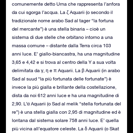
comunemente detto Urna che rappresenta l’anfora
da cui sgorga l’acqua. La ζ Aquarii (o secondo il
tradizionale nome arabo Sad al tager “la fortuna
del mercante”) è una stella binaria – cioè un
sistema di due stelle che orbitano intorno a una
massa comune – distante dalla Terra circa 103
anni luce. E’ giallo-biancastra, ha una magnitudine
3,65 e 4,42 e si trova al centro della Y a sua volta
delimitata da γ, η e π Aquarii. La β Aquarii (in arabo
Sad al suud “la più fortunata delle fortunate”) è
invece la più gialla e brillante della costellazione,
dista da noi 612 anni luce e ha una magnitudine di
2,90. L’α Aquarii (o Sad al melik “stella fortunata del
re”) è una stella gialla con 2,95 di magnitudine ed è
lontana dal sistema solare 758 anni luce. E’ quella
più vicina all’equatore celeste. La δ Aquarii (o Skat