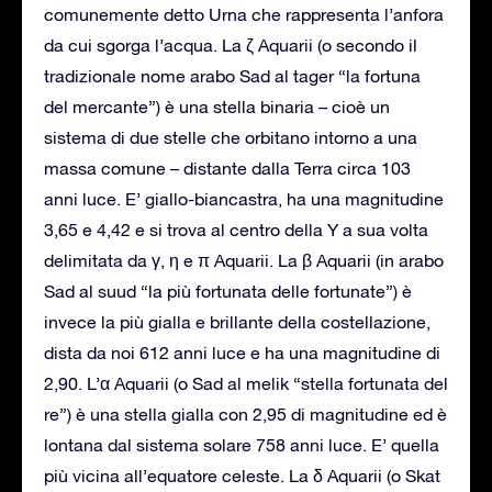
comunemente detto Urna che rappresenta l’anfora
da cui sgorga l’acqua. La ζ Aquarii (o secondo il
tradizionale nome arabo Sad al tager “la fortuna
del mercante”) è una stella binaria – cioè un
sistema di due stelle che orbitano intorno a una
massa comune – distante dalla Terra circa 103
anni luce. E’ giallo-biancastra, ha una magnitudine
3,65 e 4,42 e si trova al centro della Y a sua volta
delimitata da γ, η e π Aquarii. La β Aquarii (in arabo
Sad al suud “la più fortunata delle fortunate”) è
invece la più gialla e brillante della costellazione,
dista da noi 612 anni luce e ha una magnitudine di
2,90. L’α Aquarii (o Sad al melik “stella fortunata del
re”) è una stella gialla con 2,95 di magnitudine ed è
lontana dal sistema solare 758 anni luce. E’ quella
più vicina all’equatore celeste. La δ Aquarii (o Skat