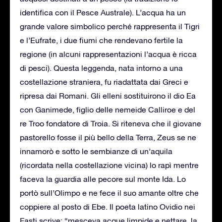
identifica con il Pesce Australe). L’acqua ha un
grande valore simbolico perché rappresenta il Tigri
e l’Eufrate, i due fiumi che rendevano fertile la
regione (in alcuni rappresentazioni l’acqua è ricca
di pesci). Questa leggenda, nata intorno a una
costellazione straniera, fu riadattata dai Greci e
ripresa dai Romani. Gli elleni sostituirono il dio Ea
con Ganimede, figlio delle nemeide Calliroe e del
re Troo fondatore di Troia. Si riteneva che il giovane
pastorello fosse il più bello della Terra, Zeus se ne
innamorò e sotto le sembianze di un’aquila
(ricordata nella costellazione vicina) lo rapì mentre
faceva la guardia alle pecore sul monte Ida. Lo
portò sull’Olimpo e ne fece il suo amante oltre che
coppiere al posto di Ebe. Il poeta latino Ovidio nei
Fasti scrive: “mesceva acque limpide e nettare, la