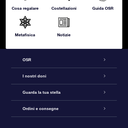
Cosa regalare
Costellazioni
Guida OSR
Metafisica
Notizie
OSR
Assistenza
I nostri doni
Contattaci
Online Star Gift
Guarda la tua stella
Blog
Pacchetto regalo OSR
Registro stellare
Ordini e consegne
Domande frequenti
Super Star Gift
App OSR Star Finder
Login Cliente