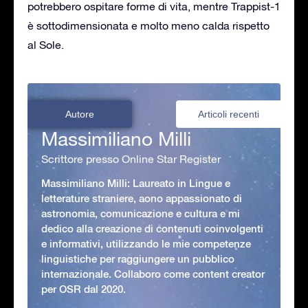
potrebbero ospitare forme di vita, mentre Trappist-1
è sottodimensionata e molto meno calda rispetto
al Sole.
Autore
Articoli recenti
Massimiliano Milli
Scrittore presso Online Star Register
Massimiliano Milli: Laureato in Lingue e
letterature straniere, aono appassionato di
astronomia, comunicazione e cultura e mi
dedico alla creazione di contenuti coinvolgenti
e informativi, utilizzando le mie competenze
linguistiche per raggiungere un pubblico
internazionale. Collaboro come content creator
per OSR dal 2020.