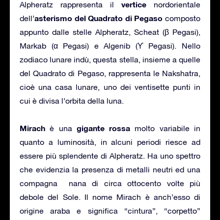
vertice
Alpheratz rappresenta il
nordorientale
asterismo del Quadrato di Pegaso
dell’
composto
appunto dalle stelle Alpheratz, Scheat (β Pegasi),
Markab (α Pegasi) e Algenib (ϒ Pegasi). Nello
zodiaco lunare indù, questa stella, insieme a quelle
del Quadrato di Pegaso, rappresenta le Nakshatra,
cioè una casa lunare, uno dei ventisette punti in
cui è divisa l’orbita della luna.
Mirach
gigante rossa
è una
molto variabile in
quanto a luminosità, in alcuni periodi riesce ad
essere più splendente di Alpheratz. Ha uno spettro
che evidenzia la presenza di metalli neutri ed una
compagna nana di circa ottocento volte più
debole del Sole. Il nome Mirach è anch’esso di
origine araba e significa “cintura”, “corpetto”