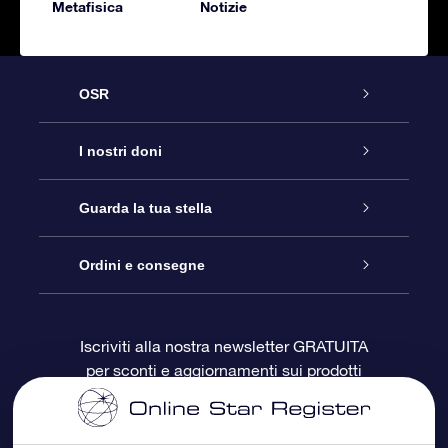
Metafisica
Notizie
OSR
Assistenza
I nostri doni
Contattaci
Online Star Gift
Guarda la tua stella
Blog
Pacchetto regalo OSR
Registro stellare
Ordini e consegne
Domande frequenti
Super Star Gift
App OSR Star Finder
Login Cliente
Iscriviti alla nostra newsletter GRATUITA
per sconti e aggiornamenti sui prodotti
OSR Recensioni
Gift Card OSR
Star Page personalizzata
Informazioni di Pagamento
Doni aziendali
One Million Stars
Informazioni di Spedizione