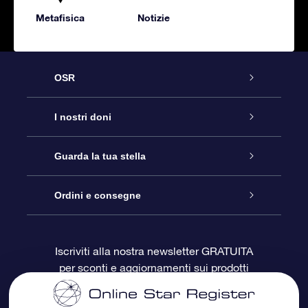
Metafisica
Notizie
OSR
Assistenza
I nostri doni
Contattaci
Online Star Gift
Guarda la tua stella
Blog
Pacchetto regalo OSR
Registro stellare
Ordini e consegne
Domande frequenti
Super Star Gift
App OSR Star Finder
Login Cliente
Iscriviti alla nostra newsletter GRATUITA
per sconti e aggiornamenti sui prodotti
OSR Recensioni
Gift Card OSR
Star Page personalizzata
Informazioni di Pagamento