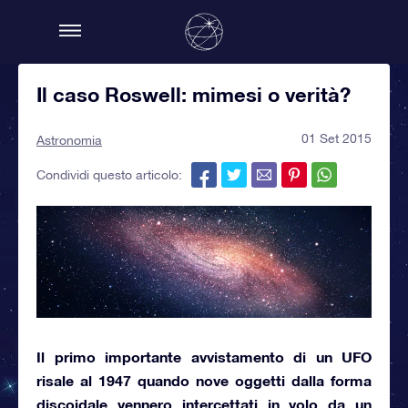
Il caso Roswell: mimesi o verità?
01 Set 2015
Astronomia
Condividi questo articolo:
Il primo importante avvistamento di un
UFO
risale al
1947
quando nove oggetti dalla forma
discoidale vennero intercettati in volo da un