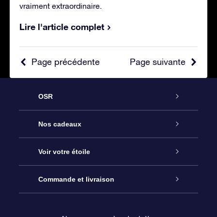
vraiment extraordinaire.
Lire l'article complet
Page précédente
Page suivante
OSR
Service
Nos cadeaux
À propos de l’OSR
Cadeau d’étoile en ligne
Voir votre étoile
Nous contacter
Coffret cadeau OSR
Registre des étoiles
Commande et livraison
Le blog
Cadeau Super Star
Appli OSR Star Finder
Connexion client