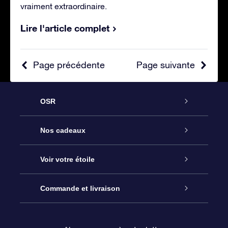
vraiment extraordinaire.
Lire l'article complet
Page précédente
Page suivante
OSR
Service
Nos cadeaux
À propos de l’OSR
Cadeau d’étoile en ligne
Voir votre étoile
Nous contacter
Coffret cadeau OSR
Registre des étoiles
Commande et livraison
Le blog
Cadeau Super Star
Appli OSR Star Finder
Connexion client