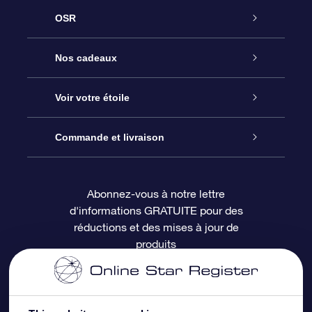
OSR
Service
Nos cadeaux
À propos de l’OSR
Cadeau d’étoile en ligne
Voir votre étoile
Nous contacter
Coffret cadeau OSR
Registre des étoiles
Commande et livraison
Le blog
Cadeau Super Star
Appli OSR Star Finder
Connexion client
Abonnez-vous à notre lettre
d'informations GRATUITE pour des
Questions fréquemment posées
Carte cadeau OSR
Page d’accueil personnalisée
Informations de paiement
réductions et des mises à jour de
produits
Revues
Cadeaux d’entreprise
Un million d’étoiles
Informations d’expédition
Écran de veille OSR
Politique de retour