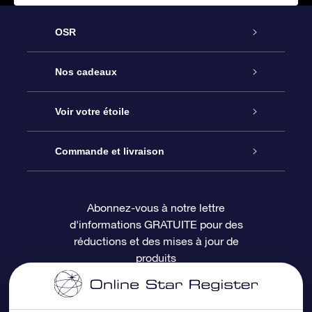
OSR
Service
Nos cadeaux
À propos de l’OSR
Cadeau d’étoile en ligne
Voir votre étoile
Nous contacter
Coffret cadeau OSR
Registre des étoiles
Commande et livraison
Le blog
Cadeau Super Star
Appli OSR Star Finder
Connexion client
Abonnez-vous à notre lettre
d'informations GRATUITE pour des
Questions fréquemment posées
Carte cadeau OSR
Page d’accueil personnalisée
Informations de paiement
réductions et des mises à jour de
produits
Revues
Cadeaux d’entreprise
Un million d’étoiles
Informations d’expédition
Écran de veille OSR
Politique de retour