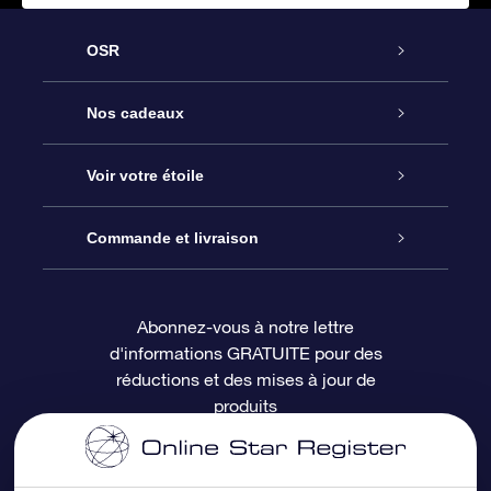
OSR
Service
Nos cadeaux
À propos de l’OSR
Cadeau d’étoile en ligne
Voir votre étoile
Nous contacter
Coffret cadeau OSR
Registre des étoiles
Commande et livraison
Le blog
Cadeau Super Star
Appli OSR Star Finder
Connexion client
Abonnez-vous à notre lettre
d'informations GRATUITE pour des
Questions fréquemment posées
Carte cadeau OSR
Page d’accueil personnalisée
Informations de paiement
réductions et des mises à jour de
produits
Revues
Cadeaux d’entreprise
Un million d’étoiles
Informations d’expédition
Écran de veille OSR
Politique de retour