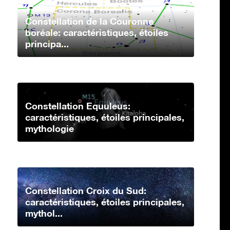
Constellation de la Couronne
boréale: caractéristiques, étoiles
principa...
Constellation Equuleus:
caractéristiques, étoiles principales,
mythologie
Constellation Croix du Sud:
caractéristiques, étoiles principales,
mythol...