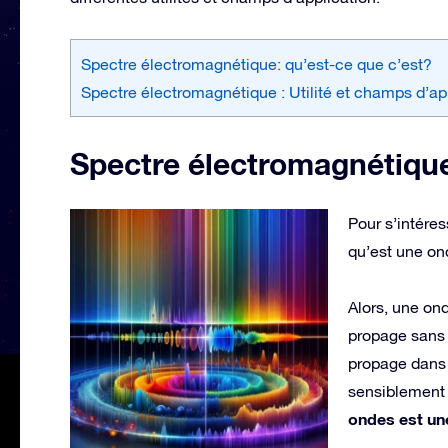
Spectre électromagnétique: qu’est-ce que c’est?
Spectre électromagnétique : Utilité et champs d’ap
Spectre électromagnétique
Pour s’intéres
qu’est une on
Alors, une on
propage sans 
propage dans 
sensiblement 
ondes est un