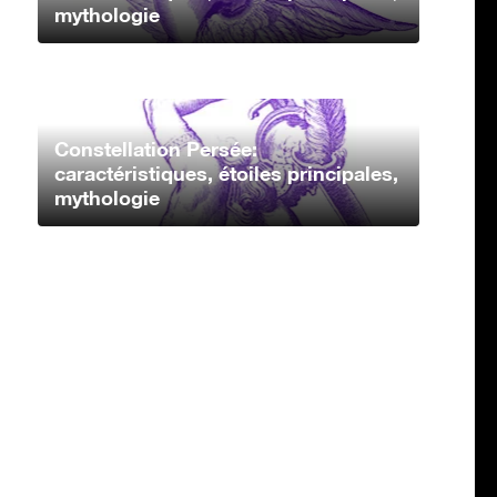
mythologie
Constellation Persée:
caractéristiques, étoiles principales,
mythologie