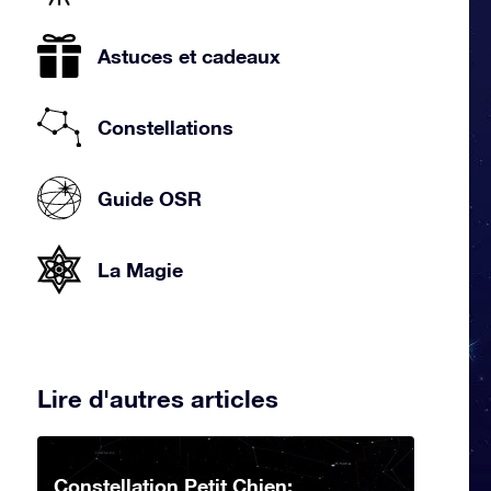
Astuces et cadeaux
Constellations
Guide OSR
La Magie
Lire d'autres articles
Constellation Petit Chien: