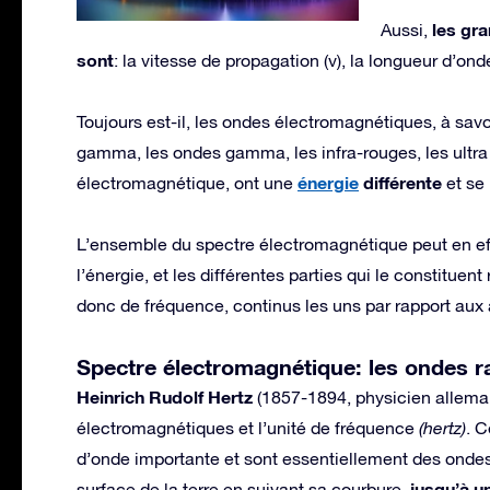
les gr
Aussi,
sont
: la vitesse de propagation (v), la longueur d’ond
Toujours est-il, les ondes électromagnétiques, à savo
gamma, les ondes gamma, les infra-rouges, les ultra 
énergie
différente
électromagnétique, ont une
et se
L’ensemble du spectre électromagnétique peut en e
l’énergie, et les différentes parties qui le constituen
donc de fréquence, continus les uns par rapport aux 
Spectre électromagnétique: les ondes r
Heinrich Rudolf Hertz
(1857-1894, physicien allema
électromagnétiques et l’unité de fréquence
(hertz)
. 
d’onde importante et sont essentiellement des ondes 
jusqu’à un
surface de la terre en suivant sa courbure,