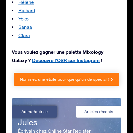
Hélène
Richard
Yoko
Sanaa
Clara
Vous voulez gagner une palette Mixology
Galaxy ?
Découvre l’OSR sur Instagram
!
Nommez une étoile pour quelqu’un de spécial !
Auteur/autrice
Articles récents
Jules
Écrivain chez Online Star Register