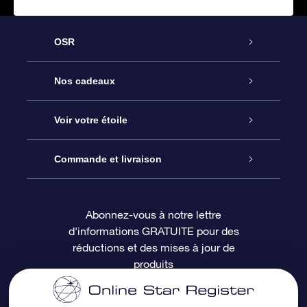
OSR
Service
Nos cadeaux
À propos de l’OSR
Cadeau d’étoile en ligne
Voir votre étoile
Nous contacter
Coffret cadeau OSR
Registre des étoiles
Commande et livraison
Le blog
Cadeau Super Star
Appli OSR Star Finder
Connexion client
Abonnez-vous à notre lettre
d'informations GRATUITE pour des
Questions fréquemment posées
Carte cadeau OSR
Page d’accueil personnalisée
Informations de paiement
réductions et des mises à jour de
produits
Revues
Cadeaux d’entreprise
Un million d’étoiles
Informations d’expédition