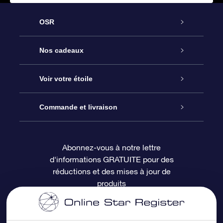
OSR
Service
Nos cadeaux
À propos de l’OSR
Cadeau d’étoile en ligne
Voir votre étoile
Nous contacter
Coffret cadeau OSR
Registre des étoiles
Commande et livraison
Le blog
Cadeau Super Star
Appli OSR Star Finder
Connexion client
Abonnez-vous à notre lettre
d'informations GRATUITE pour des
Questions fréquemment posées
Carte cadeau OSR
Page d’accueil personnalisée
Informations de paiement
réductions et des mises à jour de
produits
Revues
Cadeaux d’entreprise
Un million d’étoiles
Informations d’expédition
Écran de veille OSR
Politique de retour