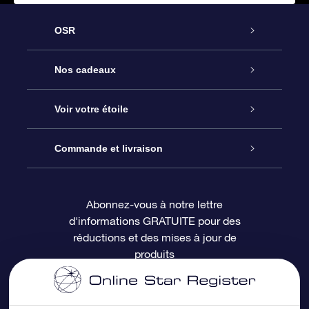
OSR
Service
Nos cadeaux
À propos de l’OSR
Cadeau d’étoile en ligne
Voir votre étoile
Nous contacter
Coffret cadeau OSR
Registre des étoiles
Commande et livraison
Le blog
Cadeau Super Star
Appli OSR Star Finder
Connexion client
Abonnez-vous à notre lettre
d'informations GRATUITE pour des
Questions fréquemment posées
Carte cadeau OSR
Page d’accueil personnalisée
Informations de paiement
réductions et des mises à jour de
produits
Revues
Cadeaux d’entreprise
Un million d’étoiles
Informations d’expédition
Écran de veille OSR
Politique de retour