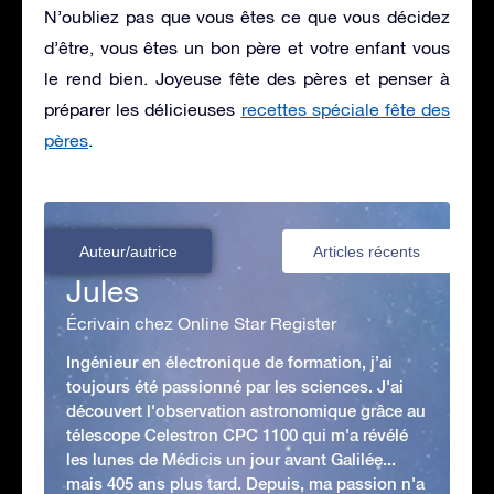
N’oubliez pas que vous êtes ce que vous décidez
d’être, vous êtes un bon père et votre enfant vous
le rend bien. Joyeuse fête des pères et penser à
préparer les délicieuses
recettes spéciale fête des
pères
.
Auteur/autrice
Articles récents
Jules
Écrivain chez Online Star Register
Ingénieur en électronique de formation, j’ai
toujours été passionné par les sciences. J'ai
découvert l'observation astronomique grâce au
télescope Celestron CPC 1100 qui m'a révélé
les lunes de Médicis un jour avant Galilée...
mais 405 ans plus tard. Depuis, ma passion n'a