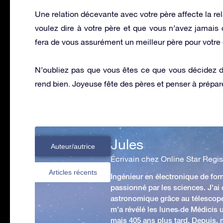
Une relation décevante avec votre père affecte la rela
voulez dire à votre père et que vous n’avez jamais
fera de vous assurément un meilleur père pour votre 
N’oubliez pas que vous êtes ce que vous décidez d’
rend bien. Joyeuse fête des pères et penser à prépar
Jules
Auteur/autrice
Écrivain chez Online Star Regis
Articles récents
Ingénieur en électronique de form
passionné par les sciences. J'ai
astronomique grâce au télescop
m'a révélé les lunes de Médicis u
mais 405 ans plus tard. Depuis,