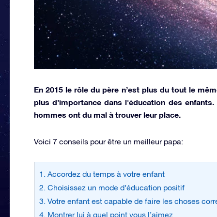
En 2015 le rôle du père n’est plus du tout le mêm
plus d’importance dans l'éducation des enfants. 
hommes ont du mal à trouver leur place.
Voici 7 conseils pour être un meilleur papa:
1. Accordez du temps à votre enfant
2. Choisissez un mode d’éducation positif
3. Votre enfant est capable de faire les choses co
4. Montrer lui à quel point vous l’aimez