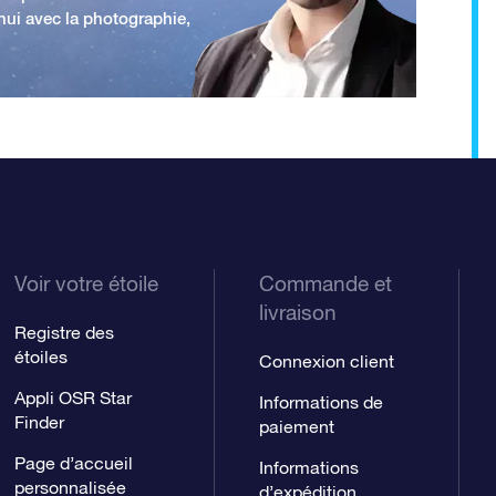
'hui avec la photographie,
Voir votre étoile
Commande et
livraison
Registre des
étoiles
Connexion client
Appli OSR Star
Informations de
Finder
paiement
Page d’accueil
Informations
personnalisée
d’expédition