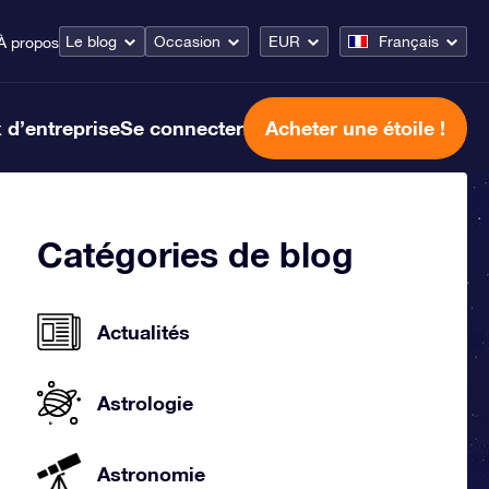
Le blog
Occasion
EUR
Français
À propos
 d’entreprise
Se connecter
Acheter une étoile !
Catégories de blog
Actualités
Astrologie
Astronomie