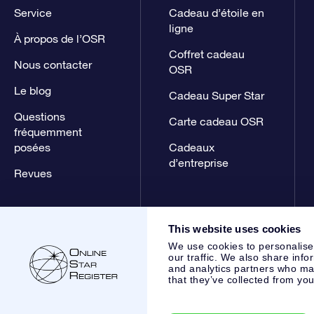
Service
Cadeau d’étoile en
ligne
À propos de l’OSR
Coffret cadeau
Nous contacter
OSR
Le blog
Cadeau Super Star
Questions
Carte cadeau OSR
fréquemment
posées
Cadeaux
d’entreprise
Revues
This website uses cookies
We use cookies to personalise
our traffic. We also share info
and analytics partners who may
that they’ve collected from you
Online Star Register BV
- Laan van de Maagd 83, 7324 BT 