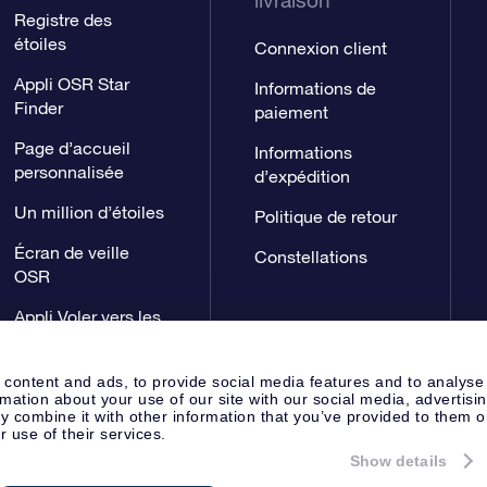
livraison
Registre des
étoiles
Connexion client
Appli OSR Star
Informations de
Finder
paiement
Page d’accueil
Informations
personnalisée
d’expédition
Un million d’étoiles
Politique de retour
Écran de veille
Constellations
OSR
Appli Voler vers les
étoiles
 content and ads, to provide social media features and to analyse
rmation about your use of our site with our social media, advertisi
 combine it with other information that you’ve provided to them o
r use of their services.
Show details
Page de presse
Déclaration de 
Apeldoorn, The Netherlands