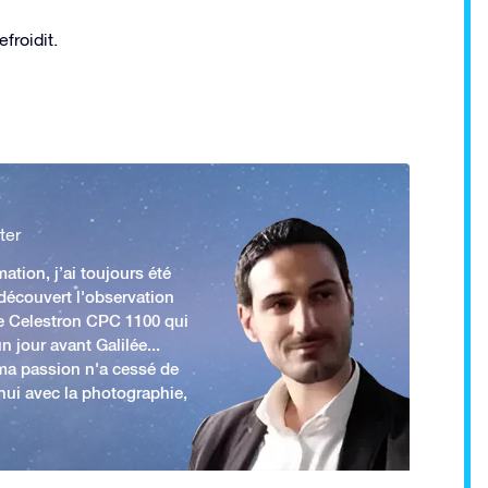
froidit.
ter
ation, j’ai toujours été
 découvert l'observation
e Celestron CPC 1100 qui
n jour avant Galilée...
 ma passion n'a cessé de
'hui avec la photographie,