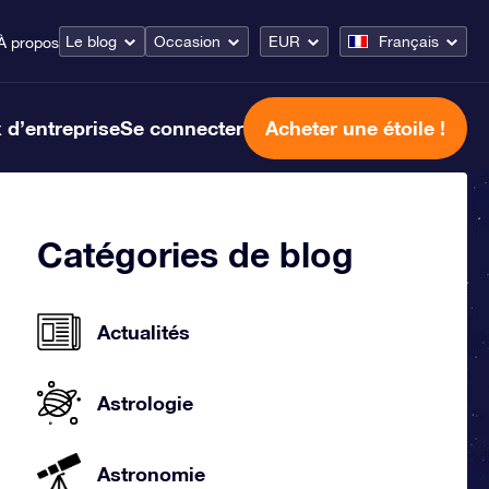
Le blog
Occasion
EUR
Français
À propos
 d’entreprise
Se connecter
Acheter une étoile !
Catégories de blog
Actualités
Astrologie
Astronomie