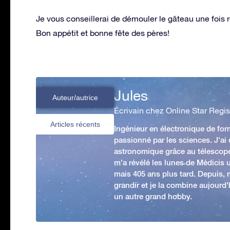
Je vous conseillerai de démouler le gâteau une fois re
Bon appétit et bonne fête des pères!
Jules
Auteur/autrice
Écrivain chez Online Star Regis
Articles récents
Ingénieur en électronique de form
passionné par les sciences. J'ai
astronomique grâce au télescop
m'a révélé les lunes de Médicis u
mais 405 ans plus tard. Depuis,
grandir et je la combine aujourd
un autre grand hobby.