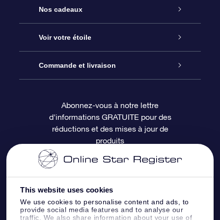
Service
Nos cadeaux
À propos de l’OSR
Cadeau d’étoile en ligne
Voir votre étoile
Nous contacter
Coffret cadeau OSR
Registre des étoiles
Commande et livraison
Le blog
Cadeau Super Star
Appli OSR Star Finder
Connexion client
Abonnez-vous à notre lettre
d'informations GRATUITE pour des
Questions fréquemment posées
Carte cadeau OSR
Page d’accueil personnalisée
Informations de paiement
réductions et des mises à jour de
produits
Revues
Cadeaux d’entreprise
Un million d’étoiles
Informations d’expédition
Écran de veille OSR
Politique de retour
This website uses cookies
We use cookies to personalise content and ads, to
Appli Voler vers les étoiles
Constellations
provide social media features and to analyse our
traffic. We also share information about your use of