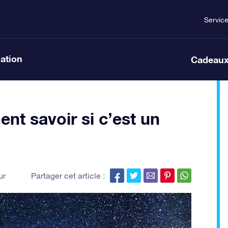
Servic
lation
Cadeaux
t savoir si c’est un
ur
Partager cet article :