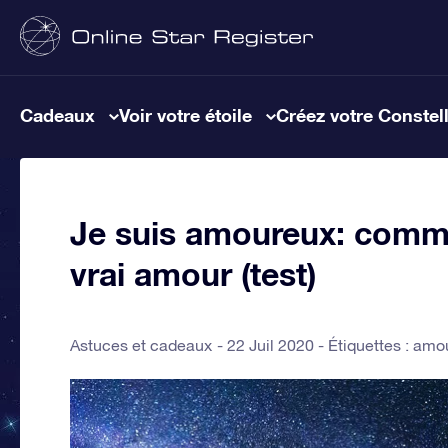
Cadeaux
Voir votre étoile
Créez votre Constel
Je suis amoureux: commen
vrai amour (test)
Astuces et cadeaux
22 Juil 2020 - Étiquettes :
amo