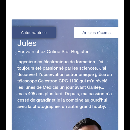
Auteur/autrice
Articles récents
Jules
Écrivain chez Online Star Register
Ingénieur en électronique de formation, j’ai
toujours été passionné par les sciences. J'ai
découvert l'observation astronomique grâce au
télescope Celestron CPC 1100 qui m'a révélé
les lunes de Médicis un jour avant Galilée...
mais 405 ans plus tard. Depuis, ma passion n'a
cessé de grandir et je la combine aujourd'hui
avec la photographie, un autre grand hobby.