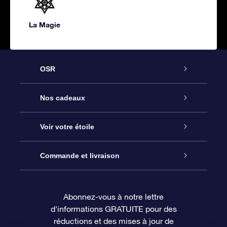
La Magie
OSR
Service
Nos cadeaux
À propos de l’OSR
Cadeau d’étoile en ligne
Voir votre étoile
Nous contacter
Coffret cadeau OSR
Registre des étoiles
Commande et livraison
Le blog
Cadeau Super Star
Appli OSR Star Finder
Connexion client
Abonnez-vous à notre lettre
d'informations GRATUITE pour des
Questions fréquemment posées
Carte cadeau OSR
Page d’accueil personnalisée
Informations de paiement
réductions et des mises à jour de