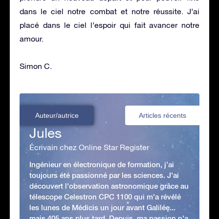
dans le ciel notre combat et notre réussite. J’ai
placé dans le ciel l’espoir qui fait avancer notre
amour.
Simon C.
Auteur/autrice
Articles récents
Jules
Écrivain chez Online Star Register
Ingénieur en électronique de formation, j’ai
toujours été passionné par les sciences. J'ai
découvert l'observation astronomique grâce au
télescope Celestron CPC 1100 qui m'a révélé
les lunes de Médicis un jour avant Galilée...
mais 405 ans plus tard. Depuis, ma passion n'a