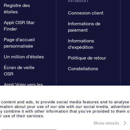
livraison
Registre des
étoiles
Connexion client
Appli OSR Star
Informations de
Finder
paiement
Page d’accueil
Informations
personnalisée
d’expédition
Un million d’étoiles
Politique de retour
Écran de veille
Constellations
OSR
Appli Voler vers les
étoiles
 content and ads, to provide social media features and to analyse
rmation about your use of our site with our social media, advertisi
 combine it with other information that you’ve provided to them o
r use of their services.
Show details
Page de presse
Déclaration de 
Apeldoorn, The Netherlands