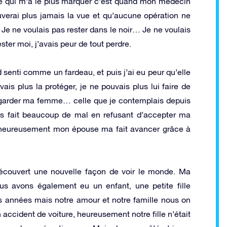
ce qui m’a le plus marquer c’est quand mon médecin
rouverai plus jamais la vue et qu’aucune opération ne
re. Je ne voulais pas rester dans le noir… Je ne voulais
ster moi, j’avais peur de tout perdre.
senti comme un fardeau, et puis j’ai eu peur qu’elle
ais plus la protéger, je ne pouvais plus lui faire de
 regarder ma femme… celle que je contemplais depuis
s fait beaucoup de mal en refusant d’accepter ma
is heureusement mon épouse ma fait avancer grâce à
 découvert une nouvelle façon de voir le monde. Ma
s avons également eu un enfant, une petite fille
ces années mais notre amour et notre famille nous on
 accident de voiture, heureusement notre fille n’était