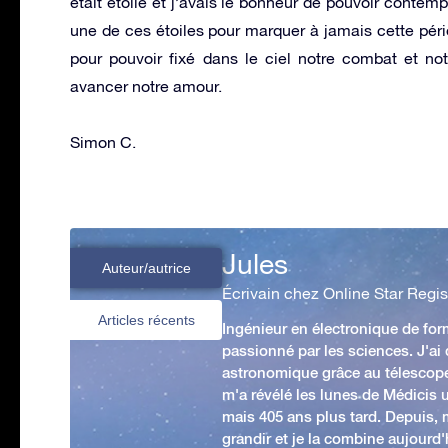
était étoilé et j’avais le bonheur de pouvoir contempl
une de ces étoiles pour marquer à jamais cette péri
pour pouvoir fixé dans le ciel notre combat et notre
avancer notre amour.
Simon C.
Jules
Auteur/autrice
Écrivain chez Online Star Regis
Articles récents
Ingénieur en électronique de form
passionné par les sciences. J'ai
astronomique grâce au télescop
m'a révélé les lunes de Médicis u
mais 405 ans plus tard. Depuis,
grandir et je la combine aujourd