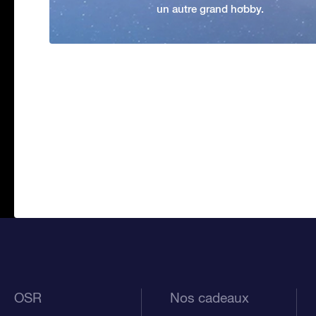
un autre grand hobby.
OSR
Nos cadeaux