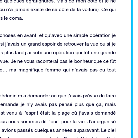
quelques égratignures. Mais de mon côté et je ne
ou n’a jamais existé de se côté de la voiture). Ce qui
ns le coma.
 choses en avant, et qu’avec une simple opération je
i j’avais un grand espoir de retrouver la vue ou si je
s plus tard j’ai subi une opération qui fût une grande
a vue. Je ne vous raconterai pas le bonheur que ce fût
mme… ma magnifique femme qui n’avais pas du tout
médecin m’a demander ce que j’avais prévue de faire
e demande je n’y avais pas pensé plus que ça, mais
t venu à l’esprit était la plage où j’avais demandé
 nous sommes dit “oui” pour la vie. J’ai organisé
s avions passés quelques années auparavant. Le ciel