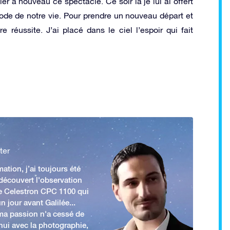
er à nouveau ce spectacle. Ce soir là je lui ai offert
ode de notre vie. Pour prendre un nouveau départ et
 réussite. J’ai placé dans le ciel l’espoir qui fait
ter
ation, j’ai toujours été
 découvert l'observation
e Celestron CPC 1100 qui
n jour avant Galilée...
 ma passion n'a cessé de
'hui avec la photographie,