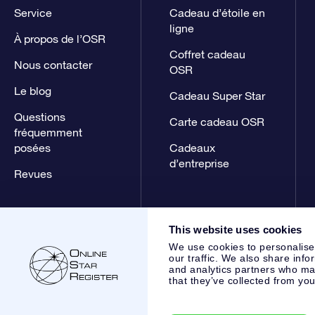
Service
Cadeau d’étoile en
ligne
À propos de l’OSR
Coffret cadeau
Nous contacter
OSR
Le blog
Cadeau Super Star
Questions
Carte cadeau OSR
fréquemment
posées
Cadeaux
d’entreprise
Revues
This website uses cookies
We use cookies to personalise
our traffic. We also share info
and analytics partners who may
that they’ve collected from you
Online Star Register BV
- Laan van de Maagd 83, 7324 BT 