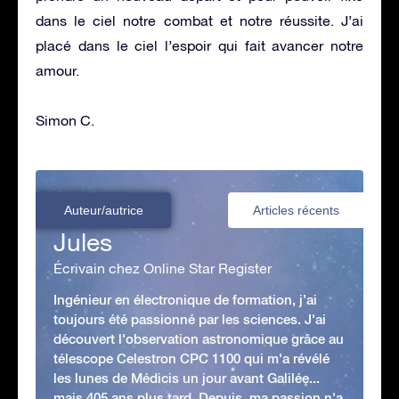
dans le ciel notre combat et notre réussite. J’ai
placé dans le ciel l’espoir qui fait avancer notre
amour.
Simon C.
Auteur/autrice
Articles récents
Jules
Écrivain chez Online Star Register
Ingénieur en électronique de formation, j’ai
toujours été passionné par les sciences. J'ai
découvert l'observation astronomique grâce au
télescope Celestron CPC 1100 qui m'a révélé
les lunes de Médicis un jour avant Galilée...
mais 405 ans plus tard. Depuis, ma passion n'a