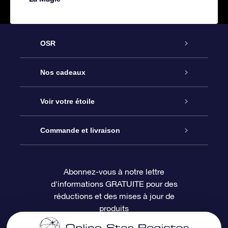
OSR
Service
Nos cadeaux
À propos de l’OSR
Cadeau d’étoile en ligne
Voir votre étoile
Nous contacter
Coffret cadeau OSR
Registre des étoiles
Commande et livraison
Le blog
Cadeau Super Star
Appli OSR Star Finder
Connexion client
Abonnez-vous à notre lettre
d'informations GRATUITE pour des
Questions fréquemment posées
Carte cadeau OSR
Page d’accueil personnalisée
Informations de paiement
réductions et des mises à jour de
produits
Revues
Cadeaux d’entreprise
Un million d’étoiles
Informations d’expédition