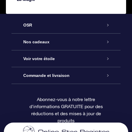
OSR
Service
Nos cadeaux
À propos de l’OSR
Cadeau d’étoile en ligne
Voir votre étoile
Nous contacter
Coffret cadeau OSR
Registre des étoiles
Commande et livraison
Le blog
Cadeau Super Star
Appli OSR Star Finder
Connexion client
Abonnez-vous à notre lettre
d'informations GRATUITE pour des
Questions fréquemment posées
Carte cadeau OSR
Page d’accueil personnalisée
Informations de paiement
réductions et des mises à jour de
produits
Revues
Cadeaux d’entreprise
Un million d’étoiles
Informations d’expédition